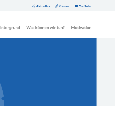
Aktuelles
Glossar
YouTube
eitrag des Gesetzgebers zur Altersarmut.
intergrund
Was können wir tun?
Motivation