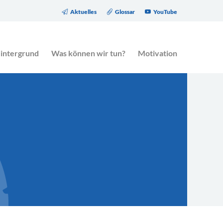
Aktuelles
Glossar
YouTube
eitrag des Gesetzgebers zur Altersarmut.
intergrund
Was können wir tun?
Motivation