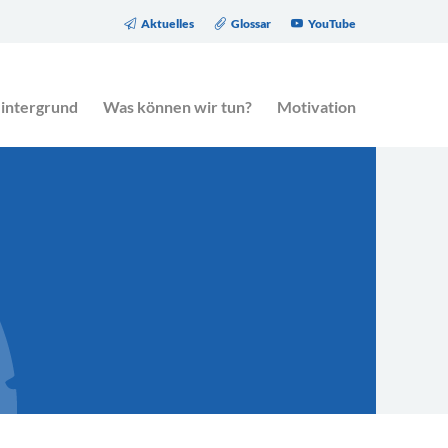
Aktuelles
Glossar
YouTube
eitrag des Gesetzgebers zur Altersarmut.
intergrund
Was können wir tun?
Motivation