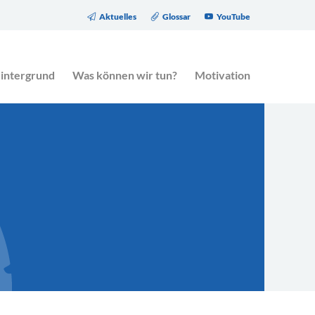
Aktuelles
Glossar
YouTube
eitrag des Gesetzgebers zur Altersarmut.
intergrund
Was können wir tun?
Motivation