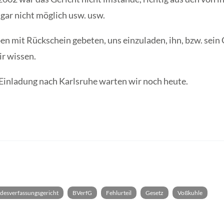
gar nicht möglich usw. usw.
en mit Rückschein gebeten, uns einzuladen, ihn, bzw. sein
ir wissen.
 Einladung nach Karlsruhe warten wir noch heute.
desverfassungsgericht
BVerfG
Fehlurteil
Gesetz
Voßkuhle