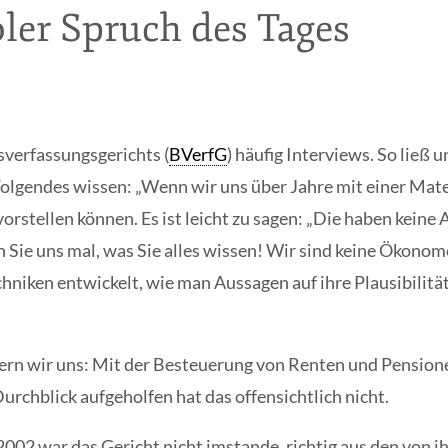
ler Spruch des Tages
sverfassungsgerichts (
BVerfG
) häufig Interviews. So ließ
lgendes wissen: „Wenn wir uns über Jahre mit einer Materie
orstellen können. Es ist leicht zu sagen: „Die haben keine
Sie uns mal, was Sie alles wissen! Wir sind keine Ökonome
chniken entwickelt, wie man Aussagen auf ihre Plausibilit
nern wir uns: Mit der Besteuerung von Renten und Pensione
rchblick aufgeholfen hat das offensichtlich nicht.
002 war das Gericht nicht imstande, richtig aus den von i