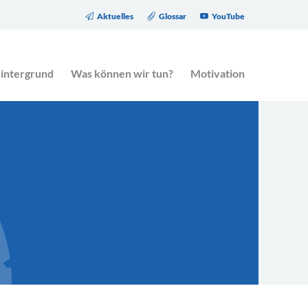
Aktuelles
Glossar
YouTube
eitrag des Gesetzgebers zur Altersarmut.
intergrund
Was können wir tun?
Motivation