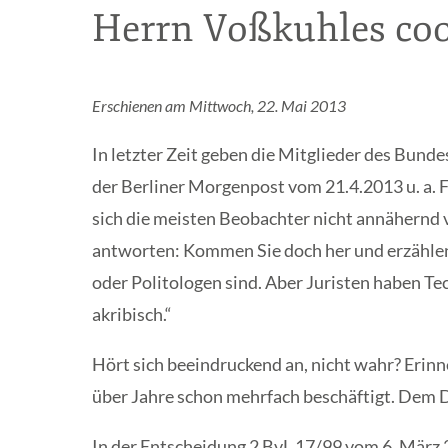
Herrn Voßkuhles coo
Erschienen am Mittwoch, 22. Mai 2013
In letzter Zeit geben die Mitglieder des Bunde
der Berliner Morgenpost vom 21.4.2013 u. a. Fo
sich die meisten Beobachter nicht annähernd v
antworten: Kommen Sie doch her und erzählen 
oder Politologen sind. Aber Juristen haben Te
akribisch.“
Hört sich beeindruckend an, nicht wahr? Erin
über Jahre schon mehrfach beschäftigt. Dem Du
In der Entscheidung 2 BvL 17/99 vom 6. März 2