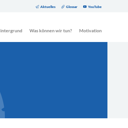
Aktuelles
Glossar
YouTube
eitrag des Gesetzgebers zur Altersarmut.
intergrund
Was können wir tun?
Motivation