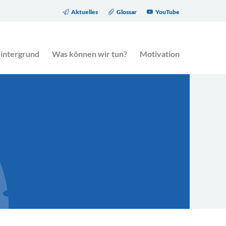
Aktuelles
Glossar
YouTube
eitrag des Gesetzgebers zur Altersarmut.
intergrund
Was können wir tun?
Motivation