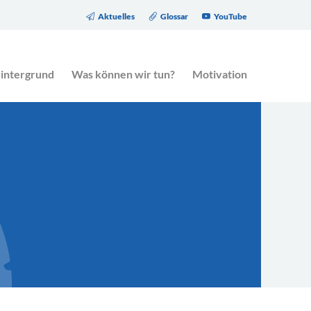
Aktuelles
Glossar
YouTube
eitrag des Gesetzgebers zur Altersarmut.
intergrund
Was können wir tun?
Motivation