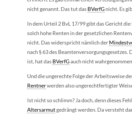
nicht genannt. Das tut das
BVerfG
nicht. Es gib
In dem Urteil 2 BvL 17/99 gibt das Gericht die
solch hohe Renten in der gesetzlichen Rentenv
nicht. Das widerspricht nämlich der
Mindestv
nach § 63 des Beamtenversorgungsgesetzes. Da
ist, hat das
BVerfG
auch nicht wahrgenommen. I
Und die ungerechte Folge der Arbeitsweise de
Rentner
werden also ungerechtfertigter Weise
Ist nicht so schlimm? Ja doch, denn dieses Feh
Altersarmut
gedrängt werden. Da versteht da