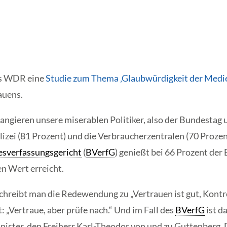
es WDR eine
Studie zum Thema ‚Glaubwürdigkeit der Medi
auens.
 rangieren unsere miserablen Politiker, also der Bundestag
zei (81 Prozent) und die Verbraucherzentralen (70 Prozen
sverfassungsgericht
(
BVerfG
) genießt bei 66 Prozent der
en Wert erreicht.
reibt man die Redewendung zu „Vertrauen ist gut, Kontrol
t: „Vertraue, aber prüfe nach.“ Und im Fall des
BVerfG
ist d
nister, den Freiherr Karl-Theodor von und zu Guttenberg. 