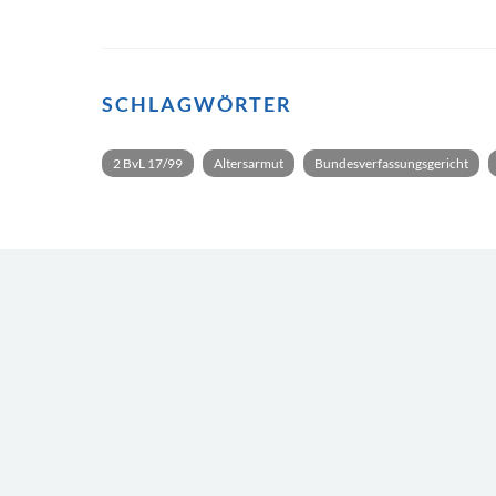
SCHLAGWÖRTER
2 BvL 17/99
Altersarmut
Bundesverfassungsgericht