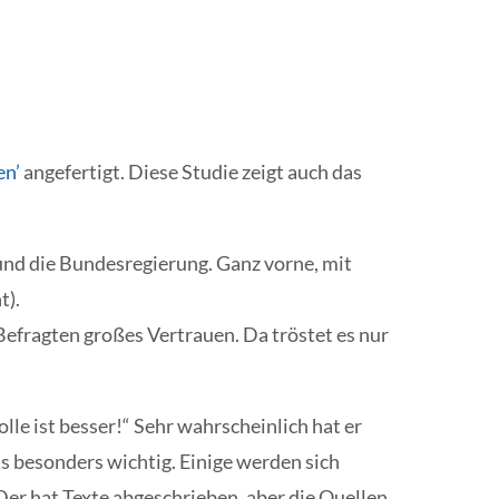
en’
angefertigt. Diese Studie zeigt auch das
 und die Bundesregierung. Ganz vorne, mit
t).
 Befragten großes Vertrauen. Da tröstet es nur
le ist besser!“ Sehr wahrscheinlich hat er
as besonders wichtig. Einige werden sich
Der hat Texte abgeschrieben, aber die Quellen